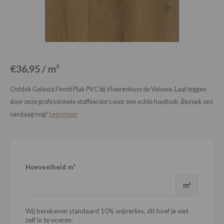
Loose Lay
Honga
€36,95 / m²
Ontdek Gelasta Firmit Plak PVC bij Vloerenhuys de Veluwe. Laat leggen
door onze professionele stoffeerders voor een echte houtlook. Bezoek ons
vandaag nog!
Lees meer
Hoeveelheid m²
m²
Wij berekenen standaard 10% snijverlies, dit hoef je niet
zelf in te voeren.