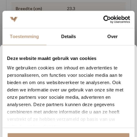
Breedte (cm)
23.3
Lengte (cm)
154
Geschikt voor
ja
Toestemming
Details
Over
vloerverwarming
25 jaar (huishoudelijk
Garantie
gebruik)
Deze website maakt gebruik van cookies
6
22
55
54
We gebruiken cookies om inhoud en advertenties te
DAGEN
UREN
MINUTEN
SECONDEN
personaliseren, om functies voor sociale media aan te
Nu tijdelijk 10% korting op
bieden en om ons websiteverkeer te analyseren. Ook
delen we informatie over uw gebruik van onze site met
jouw vloer
Ervaringen van onze klanten
onze partners voor sociale media, adverteren en
analyseren. Deze partners kunnen deze gegevens
Vraag snel een offerte aan en bespaar direct.
9.8
/ 10 op basis van 180+ reviews
combineren met andere informatie die u aan ze heeft
verstrekt of ze hebben verzameld op basis van uw
Bekijk plak PVC vloeren
gebruik van hun diensten.
Sophie uit Arnhem -
J