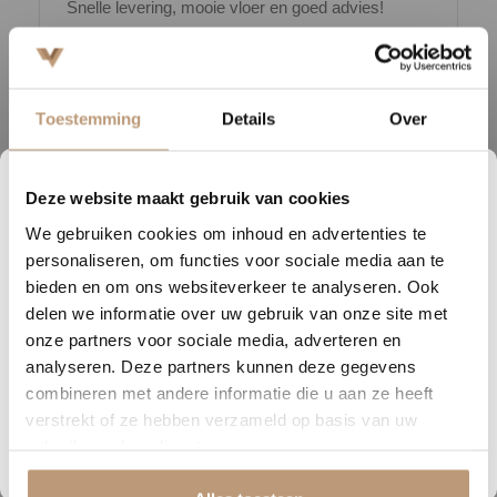
Snelle levering, mooie vloer en goed advies!
V
Bekijk alle reviews op Google →
Toestemming
Details
Over
Beschrijving
Deze website maakt gebruik van cookies
1
20
29
43
We gebruiken cookies om inhoud en advertenties te
De Hoomline Elite laminaatserie is ons meest indrukwekkende
DAGEN
UREN
MINUTEN
SECONDEN
personaliseren, om functies voor sociale media aan te
laminaat tot nu toe. Dankzij de Aquaprotect-technologie blijft water
Nu tijdelijk 10% korting op
bieden en om ons websiteverkeer te analyseren. Ook
netjes op de vloer liggen, waardoor het laminaat bestand is tegen
delen we informatie over uw gebruik van onze site met
vocht en ongelukjes. De pressed bevel-afwerking zorgt ervoor dat
jouw vloer
onze partners voor sociale media, adverteren en
het decor doorloopt in de vellingkant, wat de vloer een naadloze en
analyseren. Deze partners kunnen deze gegevens
Vraag snel een offerte aan en bespaar direct.
luxe uitstraling geeft.
combineren met andere informatie die u aan ze heeft
verstrekt of ze hebben verzameld op basis van uw
Duurzaamheid staat bij ons hoog in het vaandel. De Elite-serie is
Bekijk plak PVC vloeren
gebruik van hun diensten.
voorzien van het FSC-label en wordt verpakt zonder plastic,
waarmee we bijdragen aan een milieuvriendelijke toekomst.