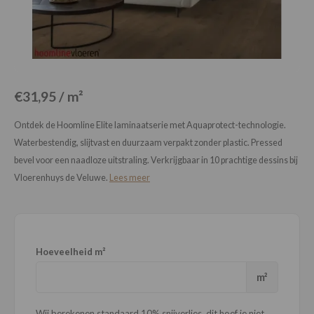
Loose Lay
Honga
€31,95 / m²
Ontdek de Hoomline Elite laminaatserie met Aquaprotect-technologie.
Waterbestendig, slijtvast en duurzaam verpakt zonder plastic. Pressed
bevel voor een naadloze uitstraling. Verkrijgbaar in 10 prachtige dessins bij
Vloerenhuys de Veluwe.
Lees meer
Hoeveelheid m²
m²
Wij berekenen standaard 10% snijverlies, dit hoef je niet