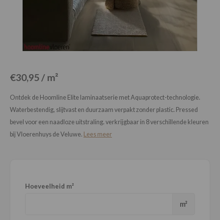
Loose Lay
Honga
€30,95 / m²
Ontdek de Hoomline Elite laminaatserie met Aquaprotect-technologie.
Waterbestendig, slijtvast en duurzaam verpakt zonder plastic. Pressed
bevel voor een naadloze uitstraling. verkrijgbaar in 8 verschillende kleuren
bij Vloerenhuys de Veluwe.
Lees meer
Hoeveelheid m²
m²