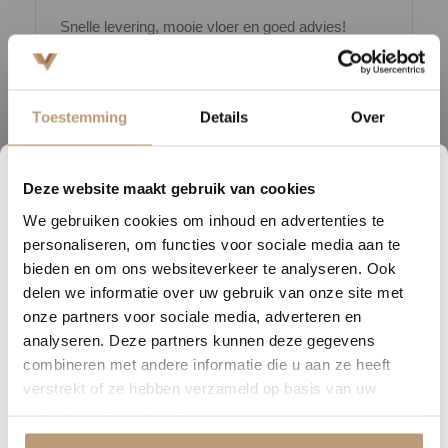
Snelle levering, mooie vloer en goed advies!
V
Bekijk alle reviews op Google →
Toestemming
Details
Over
Deze website maakt gebruik van cookies
Beschrijving
0
06
46
56
We gebruiken cookies om inhoud en advertenties te
DAGEN
UREN
MINUTEN
SECONDEN
De Hoomline Elite laminaatserie is ons meest indrukwekkende
personaliseren, om functies voor sociale media aan te
laminaat tot nu toe. Dankzij de Aquaprotect-technologie blijft water
Nu tijdelijk 10% korting op
bieden en om ons websiteverkeer te analyseren. Ook
netjes op de vloer liggen, waardoor het laminaat bestand is tegen
delen we informatie over uw gebruik van onze site met
jouw vloer
vocht en ongelukjes. De pressed bevel-afwerking zorgt ervoor dat
onze partners voor sociale media, adverteren en
het decor doorloopt in de vellingkant, wat de vloer een naadloze en
analyseren. Deze partners kunnen deze gegevens
Vraag snel een offerte aan en bespaar direct.
luxe uitstraling geeft.
combineren met andere informatie die u aan ze heeft
verstrekt of ze hebben verzameld op basis van uw
Bekijk plak PVC vloeren
Duurzaamheid staat bij ons hoog in het vaandel. De Elite-serie is
gebruik van hun diensten.
voorzien van het FSC-label en wordt verpakt zonder plastic,