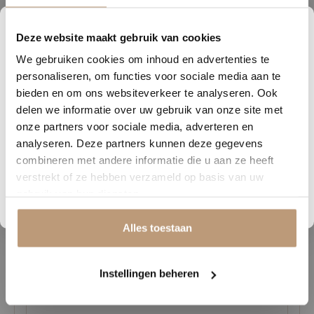
Dankzij de
subtiele micro-bevel 4V groef
komen de planken
prachtig tot hun recht en ontstaat er een verfijnd lijnenspel. De
Deze website maakt gebruik van cookies
1
07
58
51
slijtvaste toplaag van 0,40 mm
biedt uitstekende bescherming
We gebruiken cookies om inhoud en advertenties te
DAGEN
UREN
MINUTEN
SECONDEN
tegen dagelijks gebruik en maakt de vloer ideaal voor woonruimtes.
personaliseren, om functies voor sociale media aan te
Nu tijdelijk 10% korting op
bieden en om ons websiteverkeer te analyseren. Ook
De praktische
click-variant
zorgt ervoor dat de vloer eenvoudig en
delen we informatie over uw gebruik van onze site met
snel te plaatsen is, zonder lijm. Perfect voor iedereen die zelf aan de
jouw vloer
onze partners voor sociale media, adverteren en
slag wil of een snelle renovatie wenst.
analyseren. Deze partners kunnen deze gegevens
Vraag snel een offerte aan en bespaar direct.
combineren met andere informatie die u aan ze heeft
Een duurzame, stijlvolle en onderhoudsvriendelijke keuze die jouw
verstrekt of ze hebben verzameld op basis van uw
interieur een warme en natuurlijke basis geeft.
Bekijk plak PVC vloeren
gebruik van hun diensten.
Alles toestaan
Gerelateerde producten
Instellingen beheren