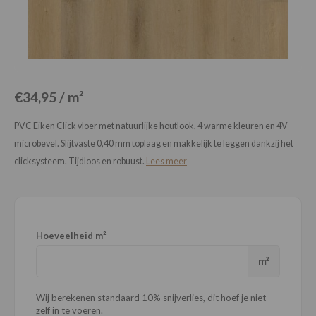
Loose Lay
Honga
€34,95 / m²
PVC Eiken Click vloer met natuurlijke houtlook, 4 warme kleuren en 4V
microbevel. Slijtvaste 0,40 mm toplaag en makkelijk te leggen dankzij het
clicksysteem. Tijdloos en robuust.
Lees meer
Hoeveelheid m²
m²
Wij berekenen standaard 10% snijverlies, dit hoef je niet
zelf in te voeren.