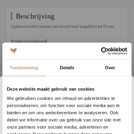
Beschrijving
Egaliseermiddel op basis van cement voor laagdiktes tot 15 mm
ProductvoordelenÂ
â€¢ Egaliseren van 0,5 tot 15 mm in Ã©Ã©n arbeidsgang
â€¢ Zeer emissiearm
â€¢ Belegbaar met volvlakkig verlijmd parket
Toestemming
Details
Over
â€¢ Zelfvloeiend en verpompbaar
â€¢ Ultra glad oppervlak
â€¢ Spanningsarm
Deze website maakt gebruik van cookies
2
16
58
00
â€¢ Drukvastheid C35 / buigsterkte F
We gebruiken cookies om inhoud en advertenties te
DAGEN
UREN
MINUTEN
SECONDEN
personaliseren, om functies voor sociale media aan te
ToepassingÂ
Nu tijdelijk 10% korting op
bieden en om ons websiteverkeer te analyseren. Ook
Voor het maken van egale ondergronden voor
delen we informatie over uw gebruik van onze site met
jouw vloer
verlijmingswerkzaamheden.
onze partners voor sociale media, adverteren en
Geschikt voor gebruik op: