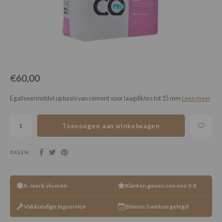
Loose Lay
Honga
€60,00
Egaliseermiddel op basis van cement voor laagdiktes tot 15 mm
Lees meer
Toevoegen aan winkelwagen
DELEN:
A-merk vloeren
Klanten geven ons een 9.8
Vakkundige legservice
Binnen 5 weken gelegd