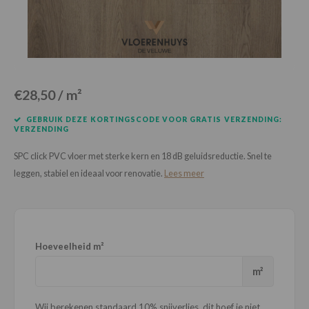
Loose Lay
Honga
€28,50 / m²
GEBRUIK DEZE KORTINGSCODE VOOR GRATIS VERZENDING:
VERZENDING
SPC click PVC vloer met sterke kern en 18 dB geluidsreductie. Snel te
leggen, stabiel en ideaal voor renovatie.
Lees meer
Hoeveelheid m²
m²
Wij berekenen standaard 10% snijverlies, dit hoef je niet