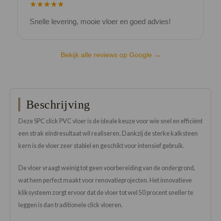
★★★★★
Snelle levering, mooie vloer en goed advies!
V
Bekijk alle reviews op Google →
Beschrijving
Deze SPC click PVC vloer is de ideale keuze voor wie snel en efficiënt
een strak eindresultaat wil realiseren. Dankzij de sterke kalksteen
kern is de vloer zeer stabiel en geschikt voor intensief gebruik.
De vloer vraagt weinig tot geen voorbereiding van de ondergrond,
wat hem perfect maakt voor renovatieprojecten. Het innovatieve
kliksysteem zorgt ervoor dat de vloer tot wel 50 procent sneller te
leggen is dan traditionele click vloeren.