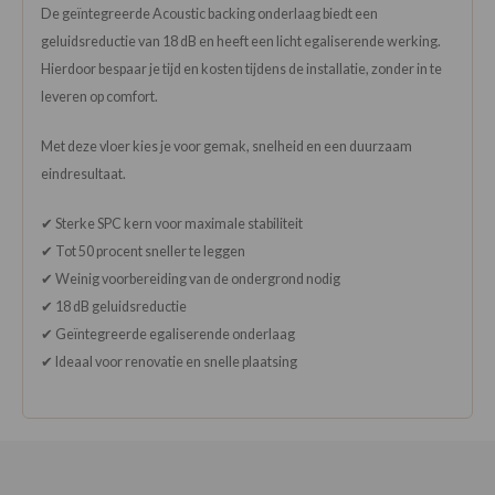
De geïntegreerde Acoustic backing onderlaag biedt een
geluidsreductie van 18 dB en heeft een licht egaliserende werking.
Hierdoor bespaar je tijd en kosten tijdens de installatie, zonder in te
leveren op comfort.
Met deze vloer kies je voor gemak, snelheid en een duurzaam
eindresultaat.
✔ Sterke SPC kern voor maximale stabiliteit
✔ Tot 50 procent sneller te leggen
✔ Weinig voorbereiding van de ondergrond nodig
✔ 18 dB geluidsreductie
✔ Geïntegreerde egaliserende onderlaag
✔ Ideaal voor renovatie en snelle plaatsing