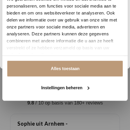
look
hout
personaliseren, om functies voor sociale media aan te
Nu tijdelijk 10% korting op
bieden en om ons websiteverkeer te analyseren. Ook
Breedte (cm)
22.9
delen we informatie over uw gebruik van onze site met
jouw vloer
Lengte (cm)
122
onze partners voor sociale media, adverteren en
analyseren. Deze partners kunnen deze gegevens
Vraag snel een offerte aan en bespaar direct.
Geschikt voor
ja
combineren met andere informatie die u aan ze heeft
vloerverwarming
verstrekt of ze hebben verzameld op basis van uw
Bekijk plak PVC vloeren
Garantie
15 jaar
gebruik van hun diensten.
Alles toestaan
Instellingen beheren
Ervaringen van onze klanten
9.8
/ 10 op basis van 180+ reviews
Sophie uit Arnhem -
J