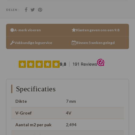
DELEN :
A-merk vloeren
Klanten geven ons een 9.8
Vakkundige legservice
Binnen 5 weken gelegd
Specificaties
Dikte
7 mm
V-Groef
4V
Aantal m2 per pak
2,494