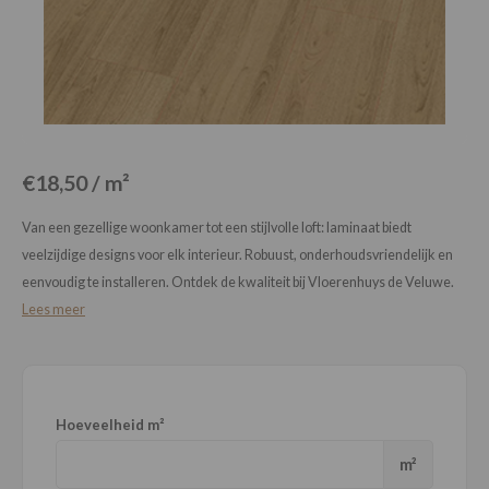
Loose Lay
Honga
€18,50 / m²
Van een gezellige woonkamer tot een stijlvolle loft: laminaat biedt
veelzijdige designs voor elk interieur. Robuust, onderhoudsvriendelijk en
eenvoudig te installeren. Ontdek de kwaliteit bij Vloerenhuys de Veluwe.
Lees meer
Hoeveelheid m²
m²