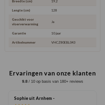
Breedte (cm)
19.2
Lengte (cm)
128
Geschikt voor
Ja
vloerverwarming
Garantie
10 jaar
Artikelnummer
VHCZ80EBL043
Ervaringen van onze klanten
9.8
/ 10 op basis van 180+ reviews
Sophie uit Arnhem -
J