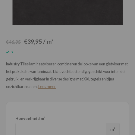
Loose Lay
Honga
€39,95 / m²
€46,95
2
Industry Tiles laminaatvloeren combineren de looks van een gietvloer met
het praktische van laminaat. Licht vochtbestendig, geschikt voor intensief
gebruik, en verkrijgbaar in diverse designs met XXL tegels en bijna
onzichtbare naden.
Lees meer
Hoeveelheid m²
m²