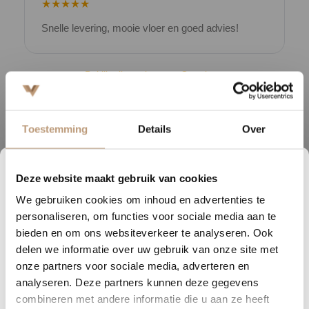
★★★★★
Snelle levering, mooie vloer en goed advies!
V
Bekijk alle reviews op Google →
Toestemming
Details
Over
Beschrijving
Industry Tiles laminaatvloeren bieden de perfecte combinatie van
Deze website maakt gebruik van cookies
2
21
57
35
stijl en functionaliteit. Deze vloeren zijn ontworpen met de looks van
We gebruiken cookies om inhoud en advertenties te
een strakke gietvloer, maar met alle praktische voordelen van
DAGEN
UREN
MINUTEN
SECONDEN
personaliseren, om functies voor sociale media aan te
laminaat. Ze zijn licht vochtbestendig, waardoor ze ideaal zijn voor
Nu tijdelijk 10% korting op
bieden en om ons websiteverkeer te analyseren. Ook
ruimtes die intensief worden gebruikt, zoals keukens en gangen.
delen we informatie over uw gebruik van onze site met
jouw vloer
onze partners voor sociale media, adverteren en
Wat deze laminaatvloeren echt onderscheidt, zijn de XXL tegels en
analyseren. Deze partners kunnen deze gegevens
Vraag snel een offerte aan en bespaar direct.
de bijna onzichtbare naden. Dit zorgt voor een naadloze,
combineren met andere informatie die u aan ze heeft
hoogwaardige afwerking die elke ruimte een moderne, uniforme