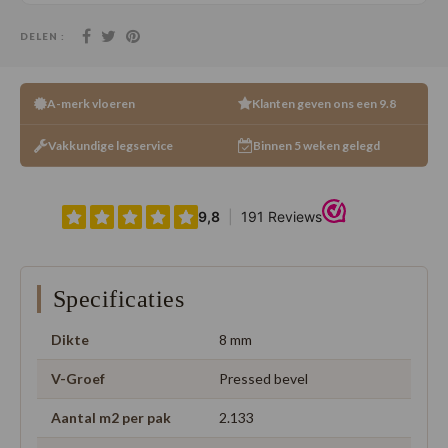
DELEN :
A-merk vloeren
Klanten geven ons een 9.8
Vakkundige legservice
Binnen 5 weken gelegd
Specificaties
Dikte
8 mm
V-Groef
Pressed bevel
Aantal m2 per pak
2.133