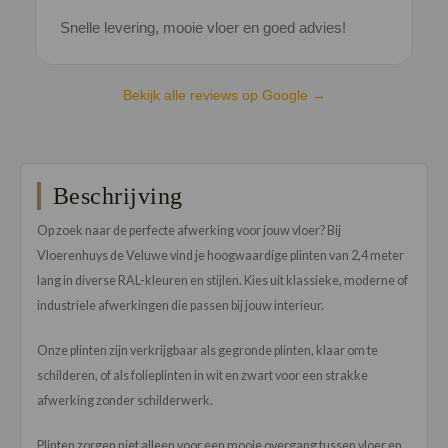
Snelle levering, mooie vloer en goed advies!
V
Bekijk alle reviews op Google →
Beschrijving
Op zoek naar de perfecte afwerking voor jouw vloer? Bij
Vloerenhuys de Veluwe vind je hoogwaardige plinten van 2,4 meter
lang in diverse RAL-kleuren en stijlen. Kies uit klassieke, moderne of
industriele afwerkingen die passen bij jouw interieur.
Onze plinten zijn verkrijgbaar als gegronde plinten, klaar om te
schilderen, of als folieplinten in wit en zwart voor een strakke
afwerking zonder schilderwerk.
Plinten zorgen niet alleen voor een mooie overgang tussen vloer en