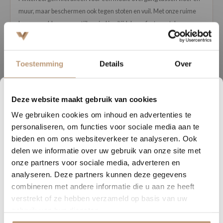
muur, maar beschermen ook tegen stoten en vuil. Met onze ruime
keuze aan kleuren en stijlen vind je altijd de perfecte match voor
jouw vloer.
Bestel eenvoudig bij Vloerenhuys de Veluwe en geef je interieur de
Toestemming
Details
Over
afwerking die het verdient!
Deze website maakt gebruik van cookies
1
20
48
44
We gebruiken cookies om inhoud en advertenties te
DAGEN
UREN
MINUTEN
SECONDEN
Gerelateerde producten
personaliseren, om functies voor sociale media aan te
Nu tijdelijk 10% korting op
bieden en om ons websiteverkeer te analyseren. Ook
delen we informatie over uw gebruik van onze site met
jouw vloer
onze partners voor sociale media, adverteren en
analyseren. Deze partners kunnen deze gegevens
Vraag snel een offerte aan en bespaar direct.
combineren met andere informatie die u aan ze heeft
verstrekt of ze hebben verzameld op basis van uw
Bekijk plak PVC vloeren
gebruik van hun diensten.