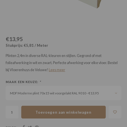
Loose Lay
Honga
€13,95
Stukprijs: €5,81 / Meter
Plinten 2,4m in diverse RAL-kleuren en stijlen. Gegrond of met
folieafwerking in wit en zwart. Perfecte afwerking voor elke vloer. Bestel
bij Vloerenhuys de Veluwe!
Lees meer
MAAK EEN KEUZE:
*
MDF Moderne plint 70x15 wit voorgelakt RAL 9010 - €13,95
Toevoegen aan winkelwagen