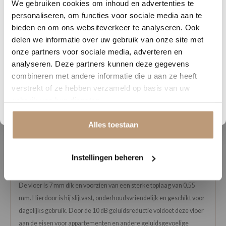
We gebruiken cookies om inhoud en advertenties te
★★★★★
DAGEN
UREN
MINUTEN
SECONDEN
personaliseren, om functies voor sociale media aan te
Snelle levering, mooie vloer en goed advies!
V
Nu tijdelijk 10% korting op
bieden en om ons websiteverkeer te analyseren. Ook
delen we informatie over uw gebruik van onze site met
jouw vloer
onze partners voor sociale media, adverteren en
Bekijk alle reviews op Google →
analyseren. Deze partners kunnen deze gegevens
Vraag snel een offerte aan en bespaar direct.
combineren met andere informatie die u aan ze heeft
verstrekt of ze hebben verzameld op basis van uw
Bekijk plak PVC vloeren
gebruik van hun diensten.
Beschrijving
Alles toestaan
De YUP Herringbone Click SRC combineert de klassieke uitstraling
van een visgraatvloer met het gemak van PVC. Dankzij de subtiele
noesten en natuurgetrouwe structuur is deze vloer nauwelijks van
Instellingen beheren
echt hout te onderscheiden.
De vloer is 7 mm dik en voorzien van een sterke toplaag van 0,55
mm. Hierdoor is hij slijtvast, onderhoudsvriendelijk en geschikt voor
dagelijks gebruik. Door de 10 dB geluidsreductie voldoet deze vloer
aan de eisen voor appartementen en andere geluidsgevoelige