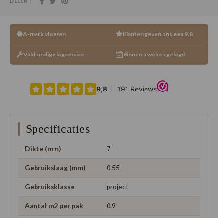
DELEN :
A-merk vloeren
Klanten geven ons een 9.8
Vakkundige legservice
Binnen 5 weken gelegd
Specificaties
Dikte (mm)
7
Gebruikslaag (mm)
0.55
Gebruiksklasse
project
Aantal m2 per pak
0.9