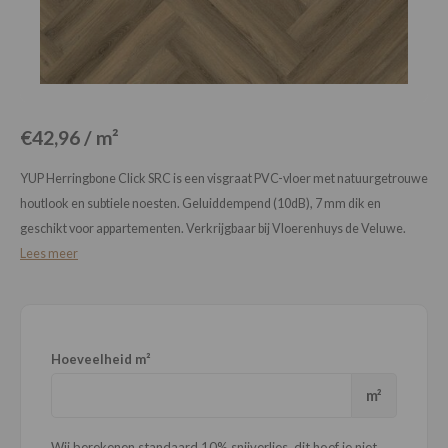
Loose Lay
Honga
€42,96 / m²
YUP Herringbone Click SRC is een visgraat PVC-vloer met natuurgetrouwe
houtlook en subtiele noesten. Geluiddempend (10dB), 7 mm dik en
geschikt voor appartementen. Verkrijgbaar bij Vloerenhuys de Veluwe.
Lees meer
Hoeveelheid m²
m²
Wij berekenen standaard 10% snijverlies, dit hoef je niet